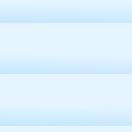
容
区
域