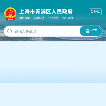
无
障
关怀版
碍
操
作
说
搜一下
明
跳
转
到
网
站
导
航
区
跳
转
到
主
要
内