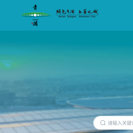
无
障
碍
操
作
说
明
跳
转
到
网
站
导
航
区
跳
转
到
主
要
内