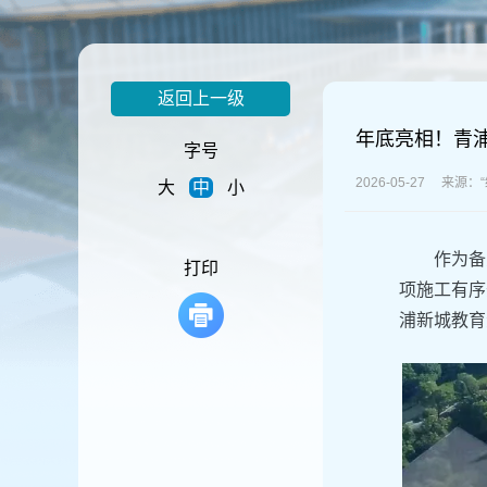
容
区
域
返回上一级
年底亮相！青
字号
2026-05-27 来源
大
中
小
作为备
打印
项施工有序
浦新城教育