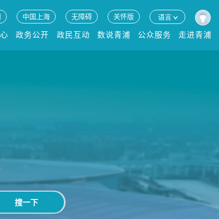
网
中国上海
无障碍
关怀版
语言
中心
政务公开
政民互动
数说青浦
公众服务
走进青浦
搜一下