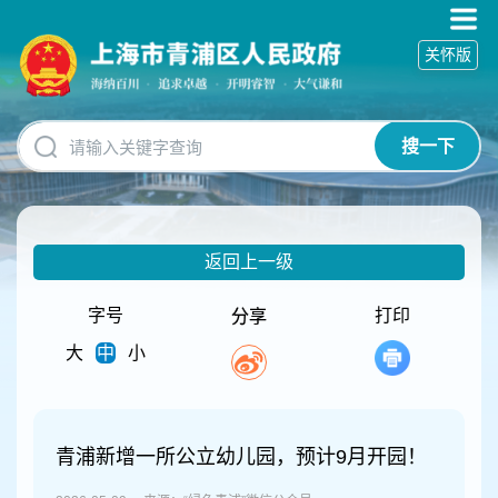
无
障
关怀版
碍
操
作
说
搜一下
明
跳
转
到
网
返回上一级
站
导
航
字号
打印
分享
区
大
中
小
跳
转
到
主
要
青浦新增一所公立幼儿园，预计9月开园！
内