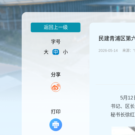
容
区
域
返回上一级
民建青浦区第
字号
2026-05-14 来源
大
中
小
分享
5月1
书记、区长
打印
秘书长徐红