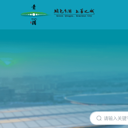
无
障
碍
操
作
说
明
跳
转
到
网
站
导
航
区
跳
转
到
主
要
内