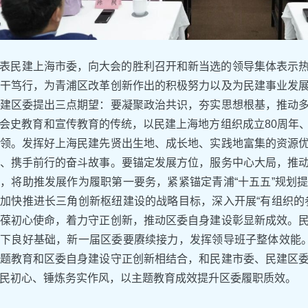
表民建上海市委，向大会的胜利召开和新当选的领导集体表示
干笃行，为青浦区改革创新作出的积极努力以及为民建事业发
建区委提出三点期望：要凝聚政治共识，夯实思想根基，推动
会史教育和宣传教育的传统，以民建上海地方组织成立80周年
领。发挥好上海民建先贤出生地、成长地、实践地富集的资源
、携手前行的奋斗故事。要锚定发展方位，服务中心大局，推
，将助推发展作为履职第一要务，紧紧锚定青浦“十五五”规划
加快推进长三角创新枢纽建设的战略目标，深入开展“有组织的
葆初心使命，着力守正创新，推动区委自身建设彰显新成效。
下良好基础，新一届区委要赓续接力，发挥领导班子整体效能。
题教育和区委自身建设守正创新相结合，和民建市委、民建区
民初心、锤炼务实作风，以主题教育成效提升区委履职质效。