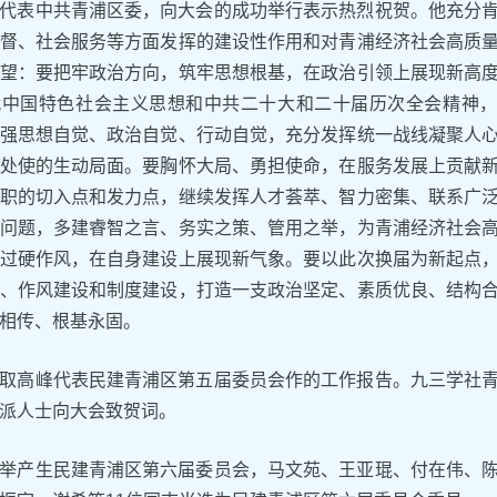
代表中共青浦区委，向大会的成功举行表示热烈祝贺。他充分
督、社会服务等方面发挥的建设性作用和对青浦经济社会高质
望：要把牢政治方向，筑牢思想根基，在政治引领上展现新高
中国特色社会主义思想和中共二十大和二十届历次全会精神，
强思想自觉、政治自觉、行动自觉，充分发挥统一战线凝聚人
处使的生动局面。要胸怀大局、勇担使命，在服务发展上贡献
职的切入点和发力点，继续发挥人才荟萃、智力密集、联系广
问题，多建睿智之言、务实之策、管用之举，为青浦经济社会
过硬作风，在自身建设上展现新气象。要以此次换届为新起点
、作风建设和制度建设，打造一支政治坚定、素质优良、结构
相传、根基永固。
取高峰代表民建青浦区第五届委员会作的工作报告。九三学社
派人士向大会致贺词。
举产生民建青浦区第六届委员会，马文苑、王亚琨、付在伟、