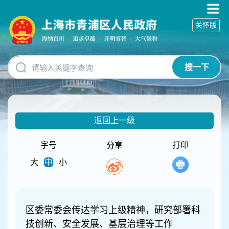
无
障
关怀版
碍
操
作
说
搜一下
明
跳
转
到
网
返回上一级
站
导
航
字号
打印
分享
区
大
中
小
跳
转
到
主
要
区委常委会传达学习上级精神，研究部署科
内
技创新、安全发展、基层治理等工作