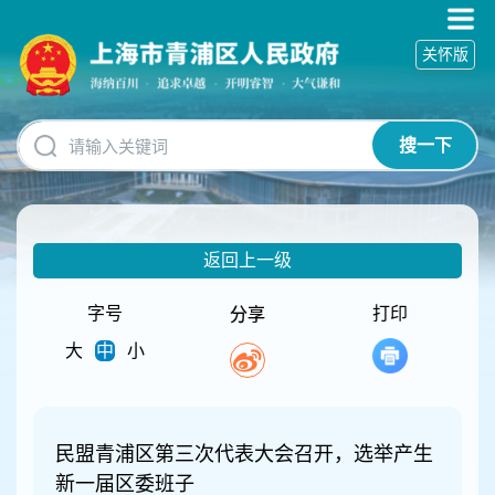
无
障
关怀版
碍
操
作
说
搜一下
明
跳
转
到
网
返回上一级
站
导
航
字号
打印
分享
区
大
中
小
跳
转
到
主
要
民盟青浦区第三次代表大会召开，选举产生
内
新一届区委班子