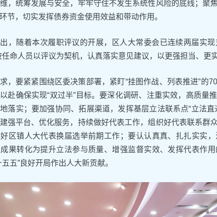
维，统筹发展与安全，牢牢守住不发生系统性风险的底线；聚
环节，切实发挥债券资金使用效益和带动作用。
出，随着本次履职评议的开展，区人大常委会已连续两届实现对
被任命人员以评议为契机，认真落实意见建议，以更强担当、更
求，要紧紧围绕区委决策部署，紧盯“挂图作战、列表推进”的7
以赴确保实现“双过半”目标。要深化调研、注重实效，高质量
地落实；要加强协同、拓展渠道，发挥基层立法联系点“立法直
建强平台、优化服务，持续做好代表工作，组织好代表联系群
做好区镇人大代表换届选举前期工作；要认认真真、扎扎实实，
习成果转化为提升立法参与质量、增强监督实效、发挥代表作用
十五五”良好开局作出人大新贡献。