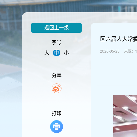
容
区
域
返回上一级
区六届人大常
字号
2026-05-25 来源
大
中
小
分享
打印