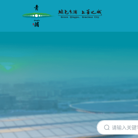
无
障
碍
操
作
说
明
跳
转
到
网
站
导
航
区
跳
转
到
主
要
内