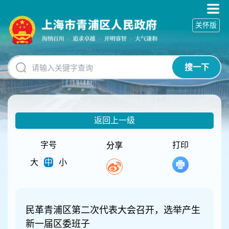
无
障
关怀版
碍
操
作
说
搜一下
明
跳
转
到
网
返回上一级
站
导
航
字号
打印
分享
区
大
中
小
跳
转
到
主
要
民革青浦区第二次代表大会召开，选举产生
内
新一届区委班子