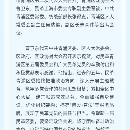
市青浦区第二次代表大会召开。青浦区政协主席
曹卫东，民革上海市委会专职副主委翟骏，中共
青浦区委常委、统战部部长张得志，青浦区人大
常委会副主任吴瑞弟，副区长朱众伟等出席会
议。
曹卫东代表中共青浦区委、区人大常委会、
区政府、区政协对大会召开表示祝贺，对民革青
浦区第五届委员会和广大民革党员的辛勤付出和
积极贡献表示感谢。他指出，过去的五年，民革
青浦区委始终把准政治方向，深入开展主题教
育，筑牢多党合作的共同思想根基；紧扣全区中
心大局，建言献策成效显著；全面加强自身建
设，优化组织架构；擦亮“博爱·普法”等服务品
牌，展现了民革党员的责任与担当。希望新一届
民革区委，要坚定政治共识，坚守团结奋斗政治
本色，自觉当好中国共产党的好参谋、好帮手、