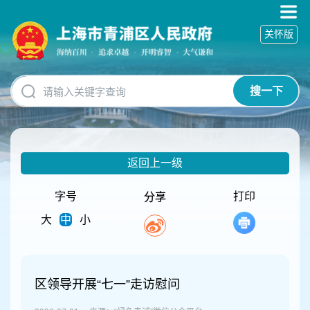
无
障
关怀版
碍
操
作
说
搜一下
明
跳
转
到
网
返回上一级
站
导
航
字号
打印
分享
区
大
中
小
跳
转
到
主
要
区领导开展“七一”走访慰问
内