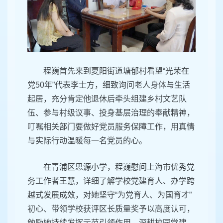
程巍首先来到夏阳街道塘郁村看望“光荣在
党50年”代表李士方，细致询问老人身体与生活
起居，充分肯定他退休后牵头组建乡村文艺队
伍、参与村级议事、投身基层治理的奉献精神，
叮嘱相关部门要做好党员服务保障工作，用真情
与实际行动温暖每一名党员的心。
在青浦区思源小学，程巍慰问上海市优秀党
务工作者王慧，详细了解学校党建育人、办学跨
越式发展成效，对她坚守“为党育人、为国育才”
初心、带领学校获评区长质量奖予以高度认可，
勉励她持续发挥示范引领作用，深耕校园党建，