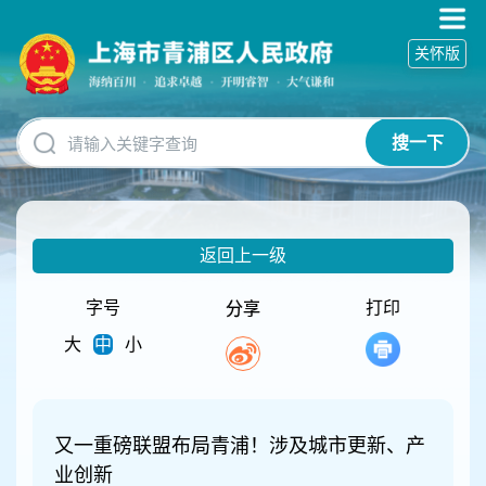
无
障
关怀版
碍
操
作
说
搜一下
明
跳
转
到
网
返回上一级
站
导
航
字号
打印
分享
区
大
中
小
跳
转
到
主
要
又一重磅联盟布局青浦！涉及城市更新、产
内
业创新