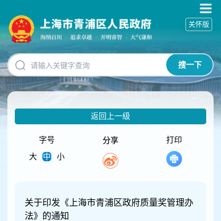
无
障
关怀版
碍
操
作
说
搜一下
明
跳
转
到
网
返回上一级
站
导
航
字号
打印
分享
区
大
中
小
跳
转
到
主
要
关于印发《上海市青浦区政府质量奖管理办
内
法》的通知