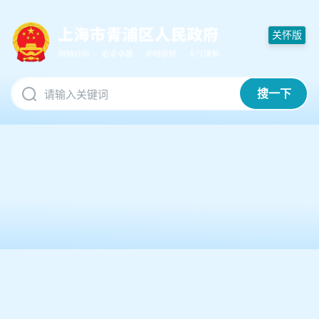
无
障
关怀版
碍
操
作
说
搜一下
明
跳
转
到
网
站
导
航
区
跳
转
到
主
要
内