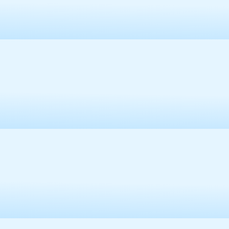
容
区
域