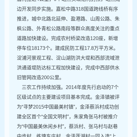
边开发同步实施。嘉松中路318国道跨线桥有序
推进，城中北路北延伸、盈港路、山周公路、朱
枫公路、外青松公路南段等群众高度关注的重点
道路加快建设。完成农村桥梁改造120座，新增
停车位18173个。建成民防工程17.8万平方米。
淀浦河景观工程、淀山湖防洪大堤和西部流域泄
洪通道堤防达标工程加快建设，完成中西部供水
旧管网改造200公里。
三农工作持续加强。2014年度先行启动的7个
区级试点的主要建设项目基本完成。金泽镇被评
为“寻梦2015中国最美村镇”，金泽蔡浜村成功创
建全区首个“全国文明村”，朱家角张马村被推介
为“中国最美休闲乡村”，蔡浜村、张马村与赵巷
中步村、练塘东庄村、金泽莲湖村一同入选“上