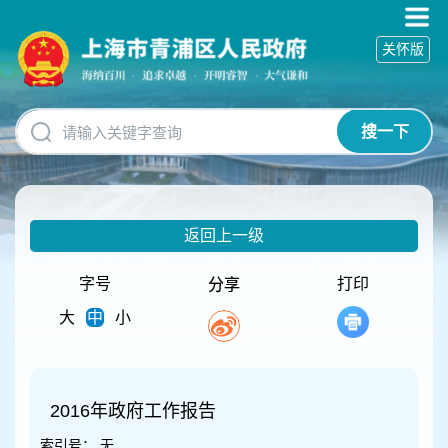
无
障
关怀版
碍
操
作
说
搜一下
明
跳
转
到
网
返回上一级
站
导
航
字号
打印
分享
区
大
中
小
跳
转
到
主
要
2016年政府工作报告
内
索引号：
无