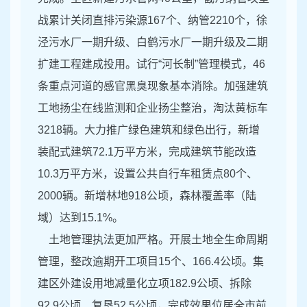
战累计关闭直排污染源167个、纳管2210个，徐
泾污水厂一期升级、白鹤污水厂一期升级及二期
扩建工程建成投用。试行“河长制”管理模式，46
条重点河道的感官黑臭现象基本消除。加强建筑
工地扬尘在线监测和企业扬尘整治，淘汰黄标车
3218辆。大力推广绿色建筑和绿色出行，新增
装配式建筑72.1万平方米，完成建筑节能改造
10.3万平方米，设置公共自行车租赁点80个、
2000辆。新增林地918公顷，森林覆盖率（陆
域）达到15.1%。
土地管理执法更加严格。开展土地全生命周期
管理，整改逾期开工项目15个、166.4公顷。集
建区外建设用地减量化立项182.9公顷、拆除
92.9公顷、复垦52.5公顷，完成效果位居全市前