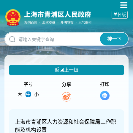
无
障
关怀版
碍
操
作
说
搜一下
明
跳
转
到
网
返回上一级
站
导
航
字号
打印
分享
区
大
中
小
跳
转
到
主
要
上海市青浦区人力资源和社会保障局工作职
内
能及机构设置