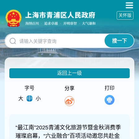
无
障
关怀版
碍
操
作
说
搜一下
明
跳
转
到
网
返回上一级
站
导
航
字号
打印
分享
区
大
中
小
跳
转
到
主
要
“最江南”2025青浦文化旅游节暨金秋消费季
内
璀璨启幕，“六业融合”百项活动邀您共赴金