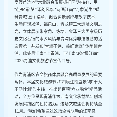
度假首选地”“六业融合发展标杆区”为核心，用
“点亮‘青’梦”“泽韵风华”“诗画江南”“万象潮生”“蝶
舞青城”五个篇章，融合实景演绎与数字技术，
生动再现崧泽、福泉山、青龙镇三大遗址文明之
光，立体展示朱家角、练塘、金泽三大国家级历
史文化名镇的水乡风情与青浦优秀非遗技艺的活
态传承，并发布“青浦不远、美好更近”“休闲到青
浦、此处最江南”“上青浦、下江南”3条“最江南”
2025青浦文化旅游节宣传口号。
作为青浦区农文旅商体展融合高质量发展的重要
载体，本届文化旅游节以“四境江南盛景”与“十大
乐游计划”为主线，推出超百项“六业融合”精品活
动，全方位呈现青浦作为江南文化承载地与创新
发展实践区的独特魅力。这场文旅盛会将持续至
11月。“我们希望通过这场全域联动的江南盛