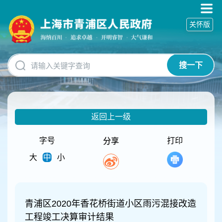
无
障
关怀版
碍
操
作
说
搜一下
明
跳
转
到
网
返回上一级
站
导
航
字号
打印
分享
区
大
中
小
跳
转
到
主
要
青浦区2020年香花桥街道小区雨污混接改造
内
工程竣工决算审计结果