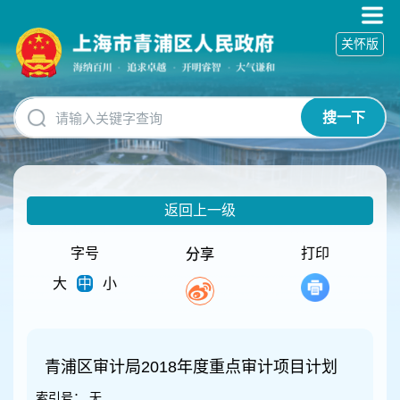
无
障
关怀版
碍
操
作
说
搜一下
明
跳
转
到
网
返回上一级
站
导
航
字号
打印
分享
区
大
中
小
跳
转
到
主
要
青浦区审计局2018年度重点审计项目计划
内
索引号：
无