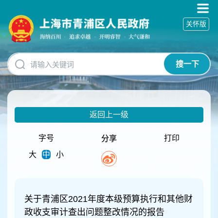
无
障
关怀版
碍
操
作
说
搜一下
明
跳
转
到
网
返回上一级
站
导
航
字号
打印
分享
区
大
中
小
跳
转
到
主
关于青浦区2021年度本级预算执行和其他财
要
内
政收支审计查出问题整改情况的报告