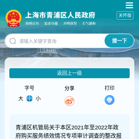
无
障
关怀版
碍
操
作
说
搜一下
明
跳
转
到
网
返回上一级
站
导
航
字号
打印
分享
区
大
中
小
跳
转
到
主
要
青浦区机管局关于本区2021年至2022年政
内
府购买服务绩效情况专项审计调查的整改报