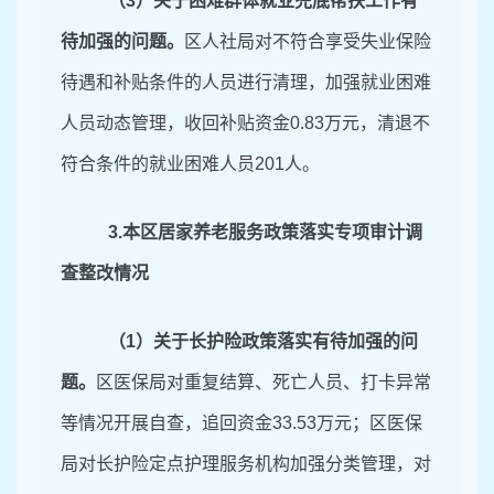
（
3）关于困难群体就业兜底帮扶工作有
待加强的问题。
区人社局对不符合享受失业保险
待遇和补贴条件的人员进行清理，加强就业
困难
人员动态管理，收回补贴资金
0.83万元
，清退不
符合条件的就业困难人员
201人。
3.
本区居家养老服务政策落实专项审计调
查整改情况
（
1）关于长
护险政策落实有待加强的问
题。
区医保局对
重复结算、死亡人员、打卡异常
等情况开展自查
，追回资金
33.53
万元
；区医保
局对
长护险定点护理服务机构加强
分类管理，对