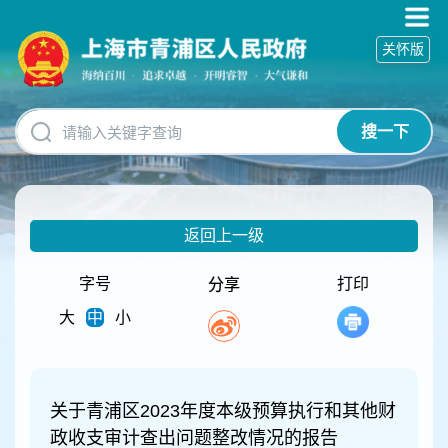
无
障
关怀版
碍
操
作
说
搜一下
明
跳
转
到
网
返回上一级
站
导
航
字号
打印
分享
区
大
中
小
跳
转
到
主
要
关于青浦区2023年度本级预算执行和其他财
内
政收支审计查出问题整改情况的报告