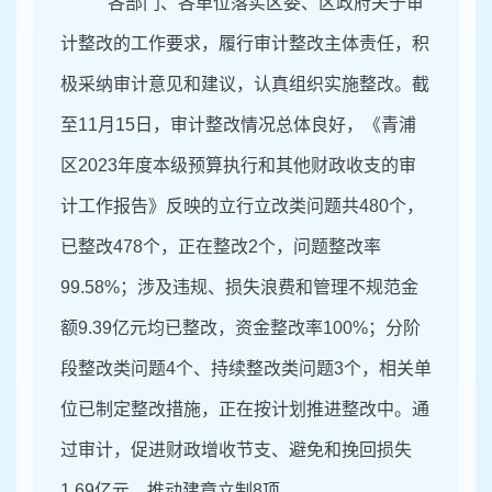
各部门、各单位落实区委、区政府关于审
计整改的工作要求，履行审计整改主体责任，积
极采纳审计意见和建议，认真组织实施整改。截
至
1
1
月
15日，审计整改情况总体良好，《青浦
区
2023年度本级预算执行和其他财政收支的审
计工作报告》反映的立行
立改类问题共
480个，
已整改47
8
个，正在整改
2
个，问题整改率
99.
5
8%；涉及违规、损失浪费和管理不规范金
额9.39亿元
均
已整改，资金整改率
100
%
；分阶
段整改类问题
4个、持续整改类问题3个，相关单
位已制定整改措施，正在按计划推进整改中。
通
过审计，促进财政增收节支、避免和挽回损失
1.69亿元
，推动建
章立制
8项。