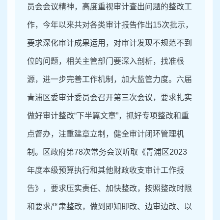
员会会议精神，高度重视审计查出问题的整改工
作，今年以来共对各类审计报告作出
15次
批示，
要求
深化审计成果运用
，对审计发现不规范不到
位的问题，相关主管部门要深入剖析，找准根
源，进一步完善工作机制，加大监管力度。六届
青浦区委审计委员会召开第三次会议，要求扎实
做好审计整改
“下半篇文章”，抓好
专项整改
和重
点督办，注重建章立制，健全审计闭环管理机
制。区政府第
78次常务会议听取
《青浦区
2023
年度本级预算执行和其他财政收支
审计工作报
告》，要求压实责任、加快整改，按照整改时限
和要求严肃整改，做到即知即改、边审边改、以