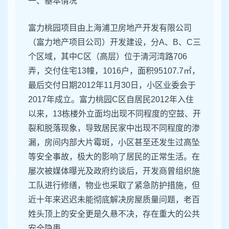
一、基本情况
富力桃园项目由上海浦卫房地产开发有限公司
（富力地产项目公司）开发建设，分A、B、C三
个区域，其中C区（高层）位于清河湾路706
弄，交付住宅13幢，1016户，面积95107.7㎡，
最后交付日期2012年11月30日，小区业委会于
2017年成立。富力桃园C区自居民2012年入住
以来，13栋楼外立面均出现不同程度的空鼓、开
裂和脱落现象，导致居民家中出现不同程度的渗
漏，房间内部大片霉斑，小区甚至还发生过高坠
等安全事故，极大的影响了居民的正常生活。在
屡次被媒体曝光及政府约谈后，开发商曾组织施
工队进行修缮，物业也采取了紧急防护措施，但
近十年来迟迟未能彻底解决房屋质量问题，老百
姓头顶上的安全更是久悬不决，存在重大的公共
安全隐患。