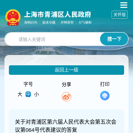
无
障
关怀版
碍
操
作
说
搜一下
明
跳
转
到
网
返回上一级
站
导
航
字号
打印
分享
区
大
中
小
跳
转
到
主
要
关于对青浦区第六届人民代表大会第五次会
内
议第064号代表建议的答复