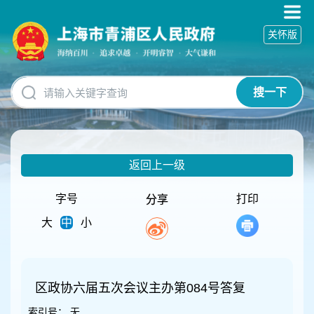
无
障
关怀版
碍
操
作
说
搜一下
明
跳
转
到
网
返回上一级
站
导
航
字号
打印
分享
区
大
中
小
跳
转
到
主
要
区政协六届五次会议主办第084号答复
内
索引号：
无