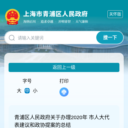
无
障
关怀版
碍
操
作
说
搜一下
明
跳
转
到
网
返回上一级
站
导
航
字号
打印
区
大
中
小
跳
转
到
主
要
青浦区人民政府关于办理2020年 市人大代
内
表建议和政协提案的总结