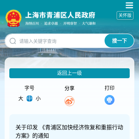
无
障
关怀版
碍
操
作
说
搜一下
明
跳
转
到
网
返回上一级
站
导
航
字号
打印
分享
区
大
中
小
跳
转
到
主
要
关于印发 《青浦区加快经济恢复和重振行动
内
方案》的通知