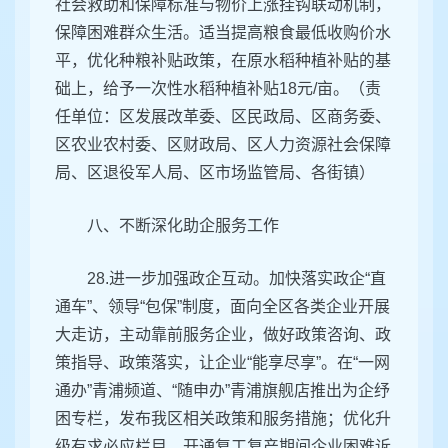
社会救助和保障标准与物价上涨挂钩联动机制，
保障困难群众生活。适当提高粮食最低收购价水
平，优化种粮补贴政策，在原水稻种植补贴的基
础上，给予一次性水稻种植补贴18元/亩。（责
任单位：区发展改革委、区民政局、区商务委、
区农业农村委、区财政局、区人力资源社会保障
局、区退役军人局、区市场监管局、各街镇）
八、不断深化助企服务工作
28.进一步加强政企互动。加快落实政企“直
通车”、领导“包保”制度，面向全区各类企业开展
大走访，主动靠前服务企业，做好政策咨询、政
策指导、政策落实，让企业“能享尽享”。在“一网
通办”青浦频道、“随申办”青浦旗舰店推出为企纾
困专栏，发布我区相关政策和服务措施；优化升
级有求必应栏目，开通复工复产期间企业困难诉