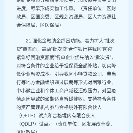
枢纽专项债等新增专项债券，加快债券资金支出
进度，尽早形成实物工作量。（责任单位：区财
政局、区国资委、区规划资源局、区人力资源社
会保障局、区医保局）
21.强化金融助企纾困功能。着力扩大“批次
贷”覆盖面，鼓励“批次贷”合作银行将我区“防疫
紧急纾困融资额度”名单企业优先纳入“批次贷”，
对符合条件的企业给予担保费全额补贴，切实降
低企业融资成本。引导我区小额贷款公司、典当
行等地方金融组织通过展期等形式对困难行业、
中小微企业和个体工商户减轻还款压力，对因疫
情原因导致的逾期适当暂缓催收。支持符合条件
的资产管理机构参与合格境外有限合伙人
（QFLP）试点和合格境内有限合伙人
（QDLP）试点。（责任单位：区发展改革委、
区财政局）