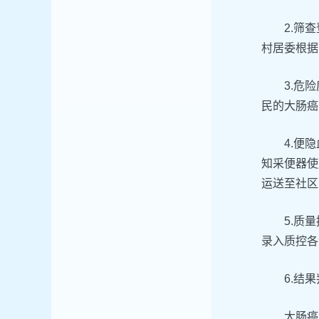
2.筛
村居委根据
3.危
民的大肠癌
4.便
知采便器使
运送至社区
5.质
录入质控各
6.结
大肠癌