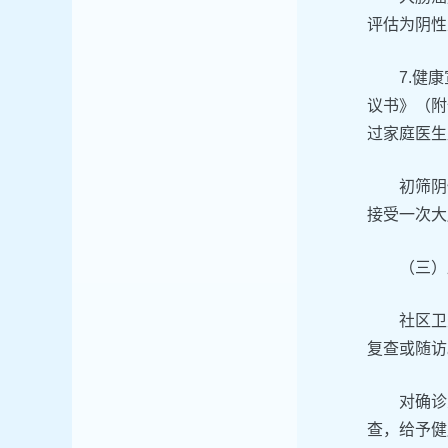
评估为阴性
7.健
议书》（附
过家庭医生
初筛阴
接受一次大
（三）
社区卫
复查或随访
对确诊
查，给予健