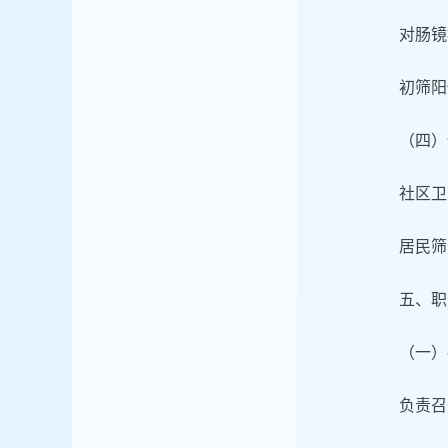
对肠镜
初筛阳
（四）
社区卫
居民筛
五、职
（一）
负责召