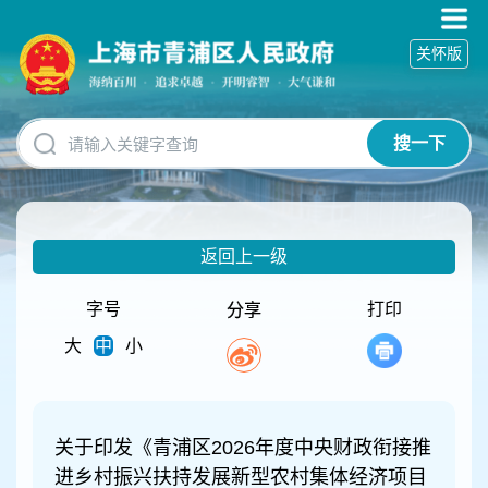
无
障
关怀版
碍
操
作
说
搜一下
明
跳
转
到
网
返回上一级
站
导
航
字号
打印
分享
区
大
中
小
跳
转
到
主
要
关于印发《青浦区2026年度中央财政衔接推
内
进乡村振兴扶持发展新型农村集体经济项目