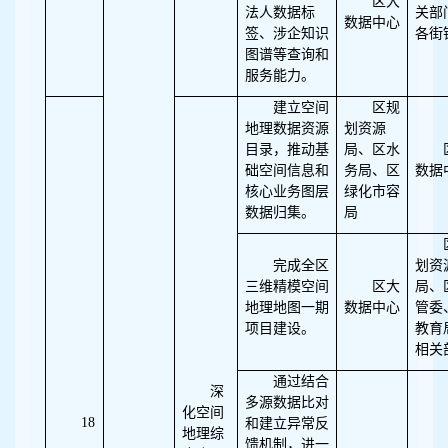
区大
法人数据标
关部
数据中心
签、涉企知识
各街
图谱等查询和
服务能力。
建立空间
区规
地理数据资源
划资源
目录，推动基
局、区水
础空间信息和
务局、区
数据
核心业务图层
绿化市容
数据归集。
局
完成全区
划资
三维精模空间
区大
局、
地理地图一期
数据中心
管委
项目建设。
教育
相关
通过结合
深
多源数据比对
化空间
18
和建立异常反
地理综
馈机制，进一