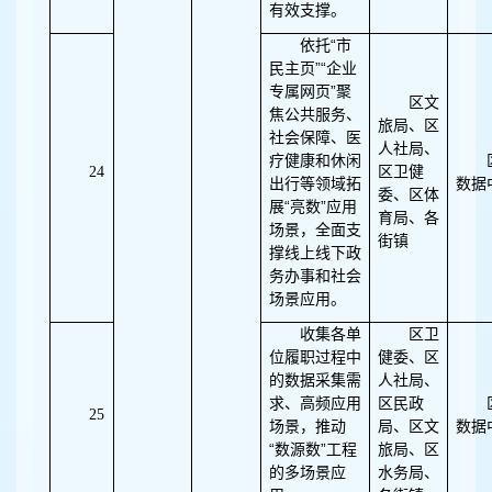
有效支撑。
“
依托
市
”“
民主页
企业
”
专属网页
聚
区文
焦公共服务、
旅局、区
社会保障、医
人社局、
疗健康和休闲
24
区卫健
出行等领域拓
数据
委、区体
“
”
展
亮数
应用
育局、各
场景，全面支
街镇
撑线上线下政
务办事和社会
场景应用。
收集各单
区卫
位履职过程中
健委、区
的数据采集需
人社局、
求、高频应用
区民政
25
场景，推动
局、区文
数据
“
”
数源数
工程
旅局、区
的多场景应
水务局、