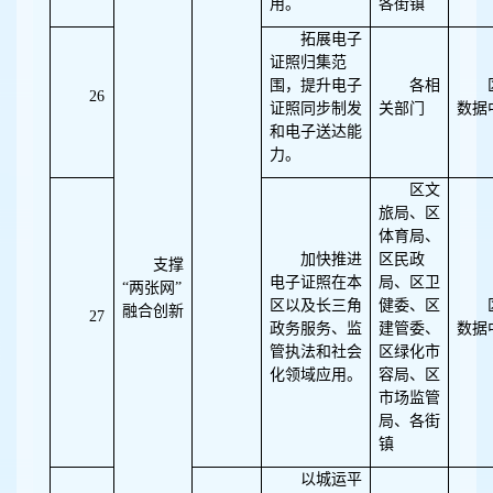
用。
各街镇
拓展电子
证照归集范
围，提升电子
各相
26
证照同步制发
关部门
数据
和电子送达能
力。
区文
旅局、区
体育局、
加快推进
区民政
支撑
电子证照在本
局、区卫
“两张网”
区以及长三角
健委、区
融合创新
27
政务服务、监
建管委、
数据
管执法和社会
区绿化市
化领域应用。
容局、区
市场监管
局、各街
镇
以城运平