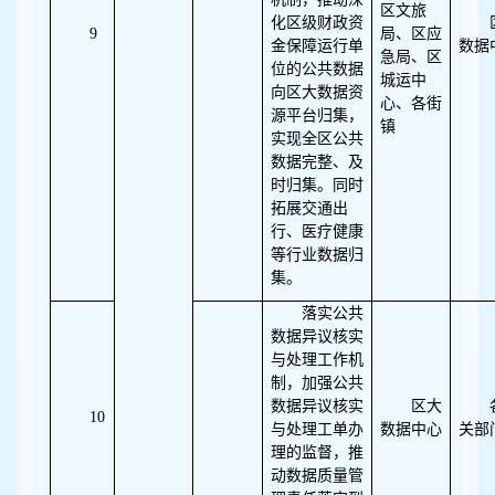
区文旅
化区级财政资
9
局、区应
金保障运行单
数据
急局、区
位的公共数据
城运中
向区大数据资
心、各街
源平台归集，
镇
实现全区公共
数据完整、及
时归集。同时
拓展交通出
行、医疗健康
等行业数据归
集。
落实公共
数据异议核实
与处理工作机
制，加强公共
数据异议核实
区大
10
与处理工单办
数据中心
关部
理的监督，推
动数据质量管