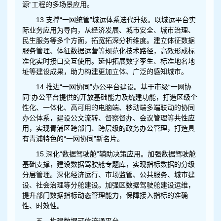
源”工程的多场景应用。
13.支撑“一网统管”城运体系迭代升级。以城运平台实
际业务应用为导向，从经济发展、城市安全、城市治理、
民生服务等多个方面，拓宽拓深分析维度。建立体征数据
服务管理、体征数据运营等规范化技术路径，高效形成标
准化实时接口交互使用。延伸拓展数字孪生、标准地名地
址等建设成果，助力构建更加立体、广泛的感知城市。
14.推进“一网协同”办公平台建设。基于市级“一网协
同”办公平台提供的开放基础能力及统建功能，打造区级个
性化、一体化、高可用的电脑端、移动端多端联动的协同
办公体系，建设公文流转、督察督办、会议管理等共性应
用，实现青浦区跨部门、跨层级的政务办公管理，打造具
有青浦特色的“一网协同”新名片。
15.深化“数据驾驶舱”辅助决策应用。加强数据驾驶舱
基础支撑，建设数据驾驶舱专题库，实现指标数据的分级
分层管理。深化经济运行、市场监管、公共服务、城市建
设、社会治理等分舱建设。加强区数据驾驶舱建设运维，
提升部门数据指标动态管理能力，保障接入指标的准确
性、时效性。