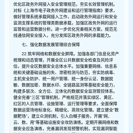
优化区政务外网接入安全管理规范，夯实长效管理机制。
对标《上海市电子政务外网建设和运行管理指南》要求，
做好管理系统承载网接入工作，启动政务外网运行和安全
监测支撑系统的管理类数据承载，加强区政务外网的运行
监管和运营数据分析。进一步优化完善相关方案，规范无
线通信网安全接入，充分发挥区政务外网的承载能力。
七、强化数据发展管理综合保障
22.筑牢网络和数据安全屏障。加强各部门信息化资产
梳理和动态管理，开展全区公共数据安全检查及风险评
估，提升全区数据安全总体水平。加强重要网络、信息系
统和关键基础设施的失、泄密检测与防范，夯实防病毒、
主机安全防护、统一用户管理、统一身份认证、数据脱
敏、数据加密、数据水印、全链路监测等基础安全能力，
构建多层次、全方位、立体化的数据安全监测管控体系。
健全完善“三区”管理机制，严格规范并落实绿区、黄区、
红区的人员管理、设施管理、运行管理等要求，全面保障
数据运营场地标准化、精细化、高效化管理。建立健全“数
据靶场”，建立众测机制，引入白帽子服务，开展“网、
云、数、用”等基础设施安全攻防演练。定期开展网络和数
据安全应急演练，完善漏洞发现预警机制，实现漏洞智能