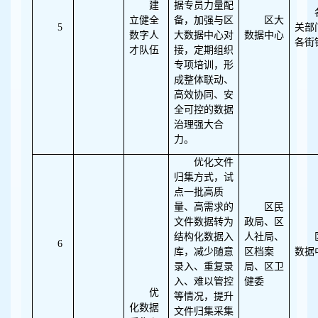
建
据专员力量配
立健全
备，加强与区
区大
5
关部
数字人
大数据中心对
数据中心
各街
才队伍
接，定期组织
专项培训，形
成整体联动、
高效协同、安
全可控的数据
治理强大合
力。
优化文件
归集方式，试
点一批高质
量、高需求的
区民
文件数据转为
政局、区
结构化数据入
人社局、
6
库，减少随意
区档案
数据
录入、重复录
局、区卫
入、难以管控
健委
优
等情况，提升
化数据
文件归集采集