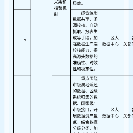
采集和
质效。
核验机
综合运用
制
数据共享、多
源校核、自动
抓取、报表生
成等手段，加
区大
7
强数据生产端
数据中心
关部
校核能力，提
高源头数据的
准确性、时效
性和稳定性。
重点围绕
市级属地返还
的数据、区级
系统归集的数
据、国家级/
市级接口，开
区大
展数据资产盘
数据中心
关部
点，结合数据
分级分类、加