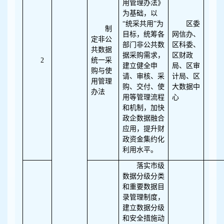
用管理办法》
为基础，以
“统采共用”为
区委
制
目标，统筹各
网信办、
定非公
部门非公共数
区科委、
共数据
据采购需求，
区财政
2
统一采
建立健全申
局、区审
购与使
请、审核、采
计局、区
用管理
购、交付、使
大数据中
办法
用等管理流程
心
和机制，加快
政企数据融合
应用，提升财
政资金集约化
利用水平。
落实市级
数据分级分类
和重要数据目
录管理制度，
建立数据分级
和安全措施动