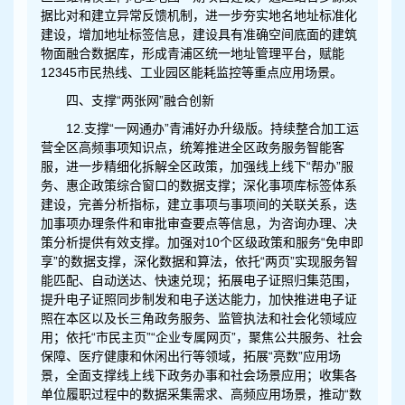
据比对和建立异常反馈机制，进一步夯实地名地址标准化
建设，增加地址标签信息，建设具有准确空间底面的建筑
物面融合数据库，形成青浦区统一地址管理平台，赋能
12345市民热线、工业园区能耗监控等重点应用场景。
四、支撑“两张网”融合创新
12.支撑“一网通办”青浦好办升级版。持续整合加工运
营全区高频事项知识点，统筹推进全区政务服务智能客
服，进一步精细化拆解全区政策，加强线上线下“帮办”服
务、惠企政策综合窗口的数据支撑；深化事项库标签体系
建设，完善分析指标，建立事项与事项间的关联关系，迭
加事项办理条件和审批审查要点等信息，为咨询办理、决
策分析提供有效支撑。加强对10个区级政策和服务“免申即
享”的数据支撑，深化数据和算法，依托“两页”实现服务智
能匹配、自动送达、快速兑现；拓展电子证照归集范围，
提升电子证照同步制发和电子送达能力，加快推进电子证
照在本区以及长三角政务服务、监管执法和社会化领域应
用；依托“市民主页”“企业专属网页”，聚焦公共服务、社会
保障、医疗健康和休闲出行等领域，拓展“亮数”应用场
景，全面支撑线上线下政务办事和社会场景应用；收集各
单位履职过程中的数据采集需求、高频应用场景，推动“数