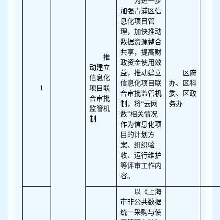
为进一步
加强青浦区信
息化项目管
理，加快推动
数据资源整合
共享，提高财
推
政资金使用效
动建立
益，推动建立
区府
信息化
信息化项目联
办、区科
1
项目联
合审批监管机
委、区政
合审批
制，将“云网
务办
监管机
数”相关情况
制
作为信息化项
目的计划方
案、组织验
收、运行维护
等评审工作内
容。
以《上海
市非公共数据
统一采购与使