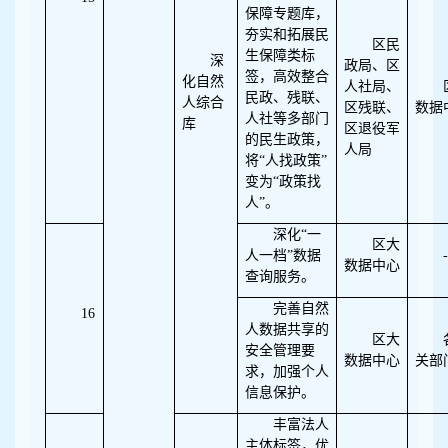
保障专题库，
夯实和拓展民
区民
生保障类标
深
政局、区
签，高效整合
化自然
人社局、
民政、残联、
人综合
区残联、
数据
人社等多部门
库
区退役军
的民生政策，
人局
将“人找政策”
变为“政策找
人”。
深化“一
区大
人一档”数据
-
数据中心
查询服务。
完善自然
16
人数据共享的
区大
安全管理要
数据中心
关部
求，加强个人
信息保护。
丰富法人
主体标签，优