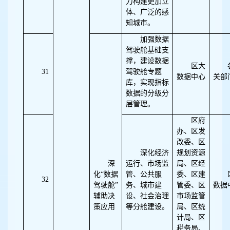
力构建更加立
体、广泛的感
知城市。
加强数据
驾驶舱基础支
撑，建设数据
区大
31
驾驶舱专题
数据中心
关部
库，实现指标
数据的分级分
层管理。
区府
办、区发
改委、区
深化经济
规划资源
深
运行、市场监
局、区经
化“数据
管、公共服
委、区建
32
驾驶舱”
务、城市建
管委、区
数据
辅助决
设、社会治理
市场监管
策应用
等分舱建设。
局、区统
计局、区
税务局、