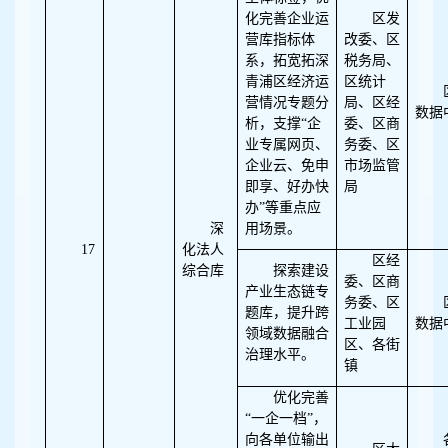
化完善企业运
区发
营库指标体
改委、区
系，拓宽拓深
税务局、
青浦区经济运
区统计
营情况专题分
局、区经
数据
析，支撑“企
委、区商
业专属网页、
务委、区
企业云、免申
市场监管
即享、好办快
局
办”等重点应
深
用场景。
17
化法人
区经
综合库
探索建设
委、区商
产业生态链专
务委、区
题库，提升跨
工业园
数据
领域数据融合
区、各街
治理水平。
镇
优化完善
“一企一档”，
向各单位输出