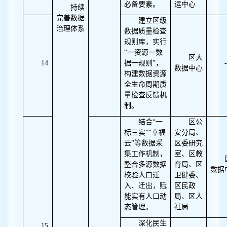
必备要素。
运中心
持续
完善数据
建立区级
治理体系
数据质量检查
规则库，实行
“一资源一数
区大
14
据一规则”，
-
数据中心
构建数据资源
全生命周期质
量检查反馈机
制。
结合“一
区公
标三实”“幸福
安分局、
云”等数据采
区委研究
集工作机制，
室、区教
整合多源数据
育局、区
数据
校验人口迁
卫健委、
入、迁出，赋
区民政
能实有人口动
局、区人
态管理。
社局
深化民生
15