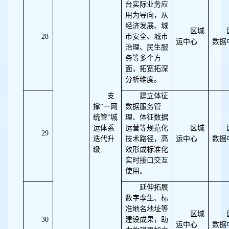
台实际业务应
用为导向，从
经济发展、城
区城
28
市安全、城市
运中心
数据
治理、民生服
务等多个方
面，拓宽拓深
分析维度。
支
建立体征
撑“一网
数据服务管
统管”城
理、体征数据
运体系
运营等规范化
区城
29
迭代升
技术路径，高
运中心
数据
级
效形成标准化
实时接口交互
使用。
延伸拓展
数字孪生、标
准地名地址等
区城
30
建设成果，助
运中心
数据