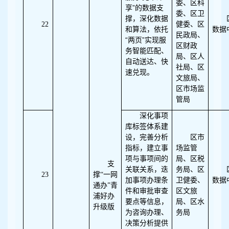
委、区科
”
享
的数据支
委、区卫
撑，深化数据
22
健委、区
和算法，依托
数据
民政局、
“
”
两页
实现服
区财政
务智能匹配、
局、区人
自动送达、快
社局、区
速兑现。
文旅局、
区市场监
管局
深化事项
库标签体系建
设，完善分析
区市
指标，建立事
场监管
项与事项间的
局、区税
支
关联关系，迭
务局、区
23
撑“一网
加事项办理条
卫健委、
数据
通办”青
件和审批审查
区文旅
浦好办
要点等信息，
局、区水
升级版
为咨询办理、
务局
决策分析提供