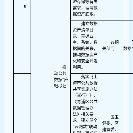
密存储等有关
8
需求，理清数
据资产底账。
建立数据
资产清单目
录，掌握业
务、系统、数
各相
据间的关联，
关部门
数据
推动数据资产
化和安全开发
推
利用。
动公共
落实《上
数据“应
海市公共数据
归尽归”
共享实施办法
（试行）》、
《青浦区公共
数据管理办
法》相关要
区卫
求，建立健全
健委、区
“云网数”联动
建管委、
机制，推动深