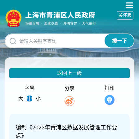
无
障
关怀版
碍
操
作
说
搜一下
明
跳
转
到
网
返回上一级
站
导
航
字号
打印
分享
区
大
中
小
跳
转
到
主
要
编制《2023年青浦区数据发展管理工作要
内
点》