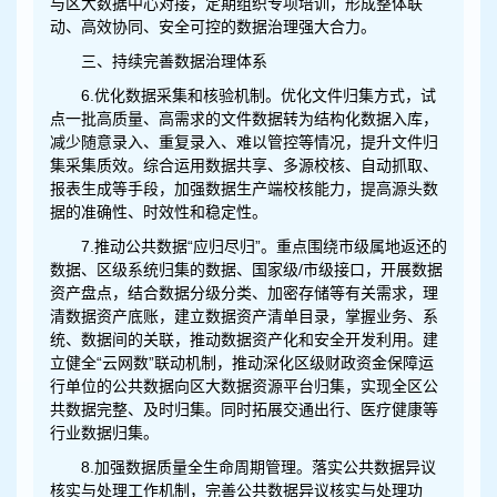
与区大数据中心对接，定期组织专项培训，形成整体联
动、高效协同、安全可控的数据治理强大合力。
三、持续完善数据治理体系
6.优化数据采集和核验机制。优化文件归集方式，试
点一批高质量、高需求的文件数据转为结构化数据入库，
减少随意录入、重复录入、难以管控等情况，提升文件归
集采集质效。综合运用数据共享、多源校核、自动抓取、
报表生成等手段，加强数据生产端校核能力，提高源头数
据的准确性、时效性和稳定性。
7.推动公共数据“应归尽归”。重点围绕市级属地返还的
数据、区级系统归集的数据、国家级/市级接口，开展数据
资产盘点，结合数据分级分类、加密存储等有关需求，理
清数据资产底账，建立数据资产清单目录，掌握业务、系
统、数据间的关联，推动数据资产化和安全开发利用。建
立健全“云网数”联动机制，推动深化区级财政资金保障运
行单位的公共数据向区大数据资源平台归集，实现全区公
共数据完整、及时归集。同时拓展交通出行、医疗健康等
行业数据归集。
8.加强数据质量全生命周期管理。落实公共数据异议
核实与处理工作机制，完善公共数据异议核实与处理功