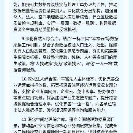
能，加强公共数据异议核实与处理工单办理的监督，推动
数据质量管理责任落实到人。深化数仓分层架构，加强自
然人、法人、空间地理数据入库质量核验，建立区级数据
质量检查规则库，实行“一资源一数据一规则”，构建数据
资源全生命周期质量检查反馈机制。
9.深化自然人综合库。结合“一标三实”“幸福云”等数据
采集工作机制，整合多源数据校验人口迁入、迁出，赋能
实有人口动态管理。深化民生保障专题库，夯实和拓展民
生保障类标签，高效整合民政、残联、人社等多部门的民
生政策，将“人找政策”变为“政策找人”。深化“一人一档”数
据查询服务。
10.深化法人综合库。丰富法人主体标签，优化完善企
业运营库指标体系，拓宽拓深青浦区经济运营情况专题分
析，支撑“企业专属网页、企业云、免申即享、好办快办”
等重点应用场景。探索建设产业生态链专题库，提升跨领
域数据融合治理水平。优化完善“一企一档”，向各单位输
出法人数据标签、涉企知识图谱等查询和服务能力。
11.深化空间地理综合库。建立空间地理数据资源目
录，推动基础空间信息和核心业务图层数据归集。完成全
区三维精模空间地理地图一期项目建设，通过结合多源数