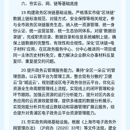
六、夯实云、网、链等基础底座
19.构建政务区块链基础设施。严格落实市级“区块链”
数据上链标准规范、对接方式、安全保障等相关规定，参
与全市政务区块链服务生态，纳入统一资源管理、统一身
份认证、统一运营监管、统一生态协同体系。对接“数据目
录链”，完成职责目录、数据目录和信息系统编制上链，确
保上链数据的完整性、有效性和合规性。深化“区块链+电
子材料”应用，在区政务服务中心、分中心推进同一项目或
同一主体历史材料免交，着力解决企业群众办事材料反复
复印、重复提交的问题。
20.提升政务云管理服务能力。秉持“全区一朵云”的管
理思路，以云管平台为管理工具，整合现有分散的“卫健
云”及“城运云”，规划建设区电子政务信创云平台，优化云
资源全生命周期管理线上流程，实现线上的闭环管理和全
环节跟踪。加强云资源的运行分析能力，提升对区内各业
务应用的云资源效能管理，提供多维度的数据分析展示，
实现效能分析并形成云数联动和容器管理扩展云服务，综
合提升对青浦区电子政务云平台资源管理能力。
21.夯实政务网络基础设施。根据《上海市电子政务外
网管理办法》（沪府办〔2020〕33号）等文件法规，建全