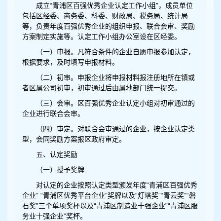
成立“青浦区百强优秀企业认定工作小组”，成员单位
包括区经委、商务委、科委、财政局、税务局、统计局
等，负责年度百强优秀企业的组织申报、联合会审、奖励
方案制定实施等。认定工作小组办公室设在区经委。
（一）申报。凡符合条件的企业自愿申报参加认定，
根据要求，及时填写申报材料。
（二）初审。申报企业将申报材料报注册地所在镇或
者区属公司初审，初审通过后由属地部门统一提交。
（三）会审。区百强优秀企业认定小组对初审通过的
企业进行联合会审。
（四）审定。对联合会审通过的企业，按企业认定类
型，会同奖励方案报区政府审定。
五、认定奖励
（一）授予奖牌
对认定的企业按照认定类型颁发年度“青浦区百强优秀
企业” “青浦区优秀平台企业”奖牌以及“灯塔奖”“青云奖”“磐
石奖”三个单项奖杯以及“青浦区制造业十强企业”“青浦区服
务业十强企业”奖杯。