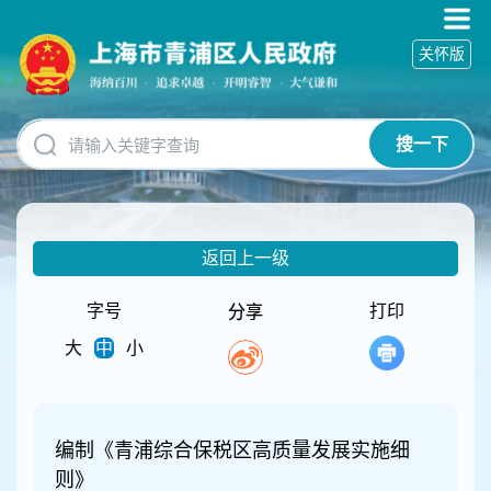
无
障
关怀版
碍
操
作
说
搜一下
明
跳
转
到
网
返回上一级
站
导
航
字号
打印
分享
区
大
中
小
跳
转
到
主
要
编制《青浦综合保税区高质量发展实施细
内
则》