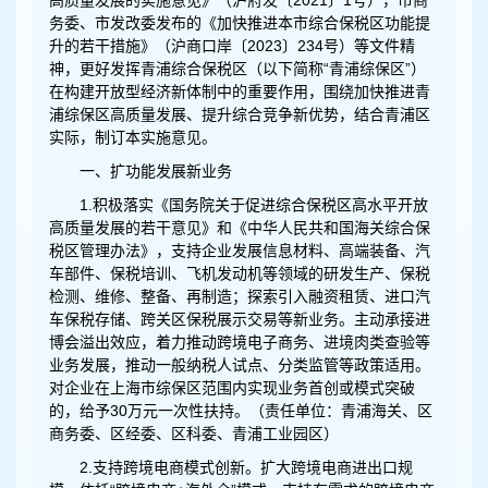
高质量发展的实施意见》（沪府发〔2021〕1号），市商
务委、市发改委发布的《加快推进本市综合保税区功能提
升的若干措施》（沪商口岸〔2023〕234号）等文件精
神，更好发挥青浦综合保税区（以下简称“青浦综保区”）
在构建开放型经济新体制中的重要作用，围绕加快推进青
浦综保区高质量发展、提升综合竞争新优势，结合青浦区
实际，制订本实施意见。
一、扩功能发展新业务
1.积极落实《国务院关于促进综合保税区高水平开放
高质量发展的若干意见》和《中华人民共和国海关综合保
税区管理办法》，支持企业发展信息材料、高端装备、汽
车部件、保税培训、飞机发动机等领域的研发生产、保税
检测、维修、整备、再制造；探索引入融资租赁、进口汽
车保税存储、跨关区保税展示交易等新业务。主动承接进
博会溢出效应，着力推动跨境电子商务、进境肉类查验等
业务发展，推动一般纳税人试点、分类监管等政策适用。
对企业在上海市综保区范围内实现业务首创或模式突破
的，给予30万元一次性扶持。（责任单位：青浦海关、区
商务委、区经委、区科委、青浦工业园区）
2.支持跨境电商模式创新。扩大跨境电商进出口规