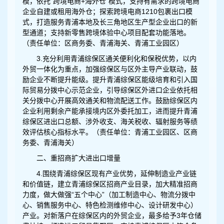
模，依托“跨境电商+海外仓”模式，支持有需求的跨境电商
企业自建或租用海外仓；探索跨境电商1210包裹出口模
式，打造服务青浦本地及长三角地区生产型企业出口的新
型通道；支持新零售跨境体验中心项目配套功能落地。
（责任单位：区商务委、青浦海关、青浦工业园区）
3.充分利用青浦综保区通关便利化和保税优势，以内
外贸一体化为重点，加强综保区与区外主导产业联动，鼓
励企业不断提升能级。提升青浦综保区能级培育和引入国
际贸易分拨中心示范企业，引导综保区外进口企业依托相
关分拨中心开展高效通关和物流配送工作。鼓励综保区内
企业利用剩余产能承接境内区外委托加工，进而提升青浦
综保区进出口总额、涉外收支、海关税收、辐射服务等绩
效评估核心指标水平。（责任单位：青浦工业园区、区商
务委、青浦海关）
二、重招商扩大进出口增量
4.围绕青浦综保区现有产业优势，延伸制造业产业链
和价值链，建立青浦综保区招商产业目录，加大精准招商
力度，做大做强“五个中心”（加工制造中心、物流分拨中
心、销售服务中心、特色检测维修中心、设计研发中心）
产业。对新落户在综保区内的外贸企业，最多给予3年仓储