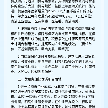
费扶持。打造进口贸易集聚区，支持青浦综保区内符合条
件的企业扩大进口贸易规模，按照上年度海关统计口径的
进口贸易额年度新增量的2.5‰（以人民币折算）给予扶
持，单家企业每年度最高不超过300万元。（责任单位：
青浦工业园区、区商务委、区经委、青浦海关）
5.按照国务院批准的四至范围保持青浦综保区用地规
模和性质的稳定，保障综保区内重点项目用地指标。在保
证产业范围红线的前提下，积极争取在综保区开展多用途
土地混合利用试点，提高区内产业用地绩效。（责任单
位：区规划资源局、区商务委、区经委）
6.围绕综保区绩效考核核心指标，建立以进出口贸易
总额、税收贡献、制造产值、科技创新等为主的土地出让
综合评价指标体系。（责任单位：青浦工业园区、区商务
委、区经委、区规划资源局）
三、优服务加快优质项目落地
7.进一步降低企业成本、优化综合监管、完善周边交
通和必要的生活配套等设施。持续优化营商环境，依托本
市、本区“一网通办”等平台，设立青浦综保区线上线下服
务专窗，明确企业服务专员，在企业开办设立、行政审
批、业务办理等方面提供优质服务，加快项目落地。青浦