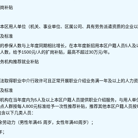
岗补贴
本区用人单位（机关、事业单位、区属公司、具有劳务派遣资质的企业以
及标准
的参保人数与上年度同期相比增长，在本年度新招用本区户籍人员5人及
数，给予1500元/人的扩岗补贴，最高不超过30万元/年。
务机构推荐就业补贴
法取得职业中介行政许可且正常开展职业介绍业务满一年及以上的人力资
及标准
机构在当年度内为5人及以上本区户籍人员提供职业介绍服务，与用人单
点人群按每人800元标准给予一次性推荐补贴，推荐其他本区户籍人员按每
包含以下几类人员：
余劳动力（男性年满45 周岁，女性年满40周岁）；
年；