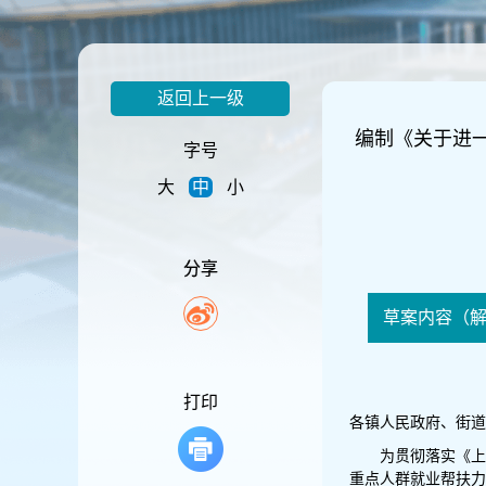
容
区
域
返回上一级
编制《关于进
字号
大
中
小
分享
草案内容（
打印
各镇人民政府、街道
为贯彻落实《上
重点人群就业帮扶力