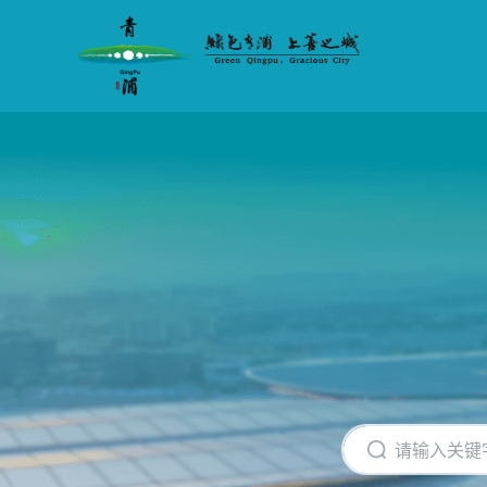
无
障
碍
操
作
说
明
跳
转
到
网
站
导
航
区
跳
转
到
主
要
内