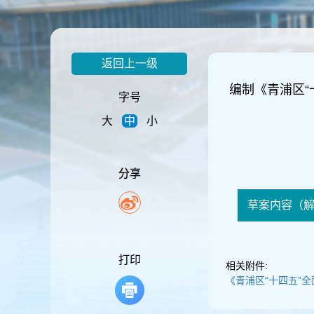
容
区
域
返回上一级
编制《青浦区“
字号
大
中
小
分享
草案内容（
打印
相关附件:
《青浦区“十四五”全