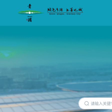
无
障
碍
操
作
说
明
跳
转
到
网
站
导
航
区
跳
转
到
主
要
内