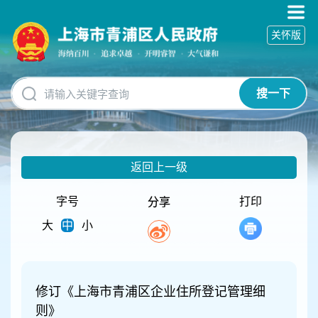
无
障
关怀版
碍
操
作
说
搜一下
明
跳
转
到
网
返回上一级
站
导
航
字号
打印
分享
区
大
中
小
跳
转
到
主
要
修订《上海市青浦区企业住所登记管理细
内
则》