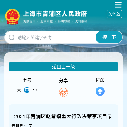
无
障
关怀版
碍
操
作
说
搜一下
明
跳
转
到
网
返回上一级
站
导
航
字号
打印
分享
区
大
中
小
跳
转
到
主
要
2021年青浦区赵巷镇重大行政决策事项目录
内
索引号：
无