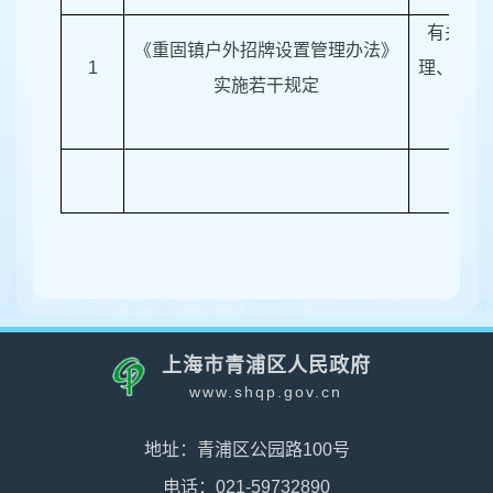
有关公
《重固镇户外招牌设置管理办法》
1
理、城市
实施若干规定
的
上海市青浦区人民政府
www.shqp.gov.cn
地址：青浦区公园路100号
电话：021-59732890