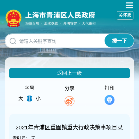
无
障
关怀版
碍
操
作
说
搜一下
明
跳
转
到
网
返回上一级
站
导
航
字号
打印
分享
区
大
中
小
跳
转
到
主
要
2021年青浦区重固镇重大行政决策事项目录
内
索引号：
无