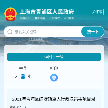
无
障
关怀版
碍
操
作
说
搜一下
明
跳
转
到
网
返回上一级
站
导
航
字号
打印
区
大
中
小
跳
转
到
主
要
2021年青浦区练塘镇重大行政决策事项目录
内
索引号：
无