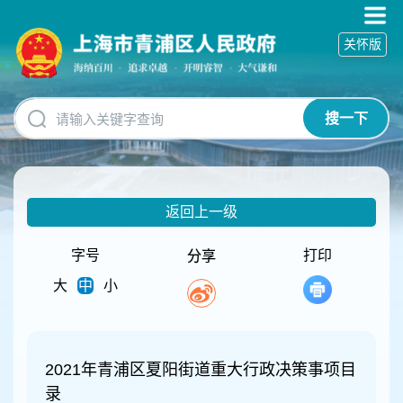
无
障
关怀版
碍
操
作
说
搜一下
明
跳
转
到
网
返回上一级
站
导
航
字号
打印
分享
区
大
中
小
跳
转
到
主
要
2021年青浦区夏阳街道重大行政决策事项目
内
录