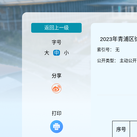
容
区
域
返回上一级
2023年青浦
字号
索引号：
无
大
中
小
公开类型：
主动公开
分享
打印
序号