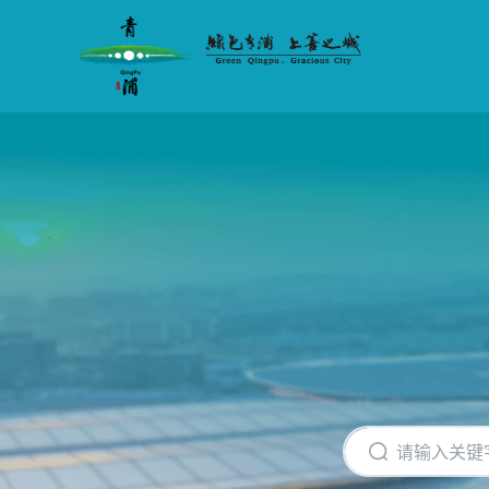
无
障
碍
操
作
说
明
跳
转
到
网
站
导
航
区
跳
转
到
主
要
内