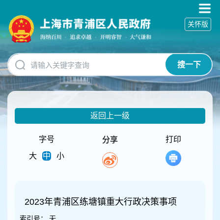
无
障
关怀版
碍
操
作
说
搜一下
明
跳
转
到
网
返回上一级
站
导
航
字号
打印
分享
区
大
中
小
跳
转
到
主
要
2023年青浦区练塘镇重大行政决策事项
内
索引号：
无