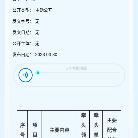
容
区
公开类型：
主动公开
域
发文字号：
无
发文日期：
无
公开主体：
无
发布日期：
2023.03.30
牵
牵
主要
序
项
头
头
主要内容
配合
号
目
领
单