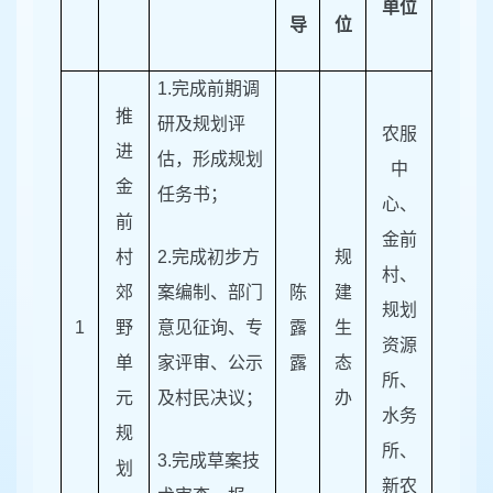
单位
导
位
1.完成前期调
推
研及规划评
农服
进
估，形成规划
中
金
任务书；
心、
前
金前
村
2.完成初步方
规
村、
郊
案编制、部门
陈
建
规划
1
野
意见征询、专
露
生
资源
单
家评审、公示
露
态
所、
元
及村民决议；
办
水务
规
所、
3.完成草案技
划
新农