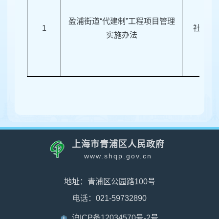
盈浦街道“代建制”工程项目管理
1
社区管
实施办法
上海市青浦区人民政府
www.shqp.gov.cn
地址：青浦区公园路100号
电话：021-59732890
沪ICP备12034570号-2号