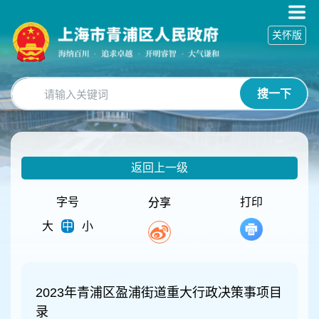
无
障
关怀版
碍
操
作
说
搜一下
明
跳
转
到
网
返回上一级
站
导
航
字号
打印
分享
区
大
中
小
跳
转
到
主
要
2023年青浦区盈浦街道重大行政决策事项目
内
录