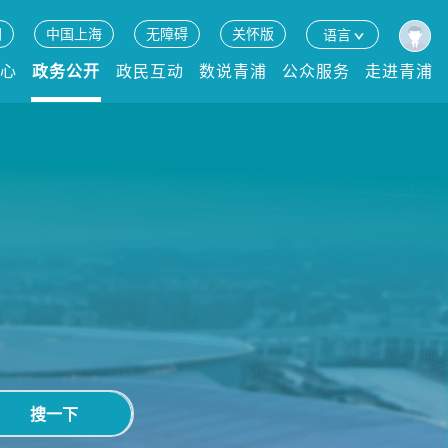
网
中国上海
无障碍
关怀版
语言
中心
政务公开
政民互动
数说青浦
公众服务
走进青浦
搜一下