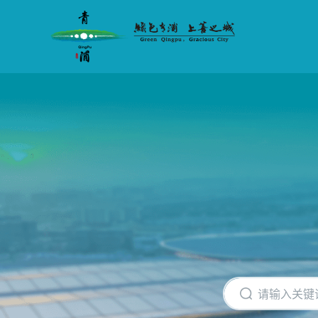
无
障
碍
操
作
说
明
跳
转
到
网
站
导
航
区
跳
转
到
主
要
内