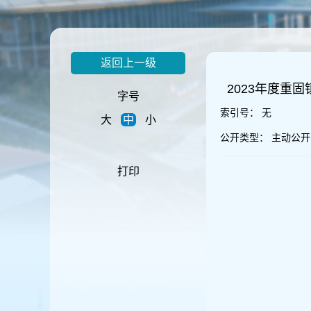
容
区
域
返回上一级
2023年度重
字号
索引号：
无
大
中
小
公开类型：
主动公开
打印