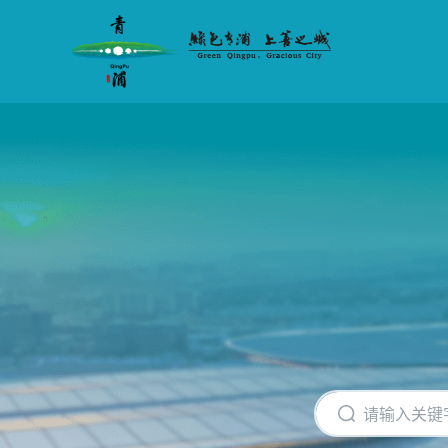
无
障
碍
操
作
说
明
跳
转
到
网
站
导
航
区
跳
转
到
主
要
内