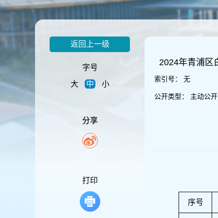
容
区
域
返回上一级
2024年青浦
字号
索引号：
无
大
中
小
公开类型：
主动公开
分享
打印
序号