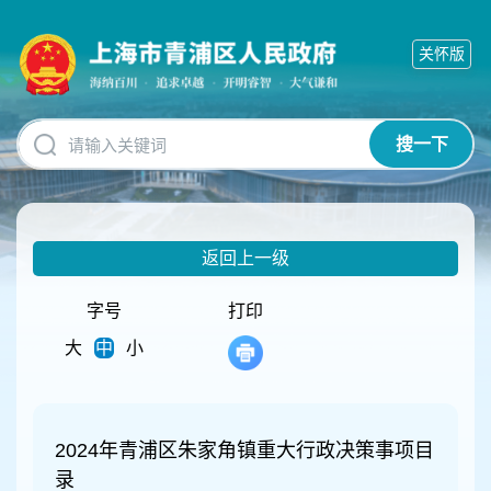
无
障
关怀版
碍
操
作
说
搜一下
明
跳
转
到
网
返回上一级
站
导
航
字号
打印
区
大
中
小
跳
转
到
主
要
2024年青浦区朱家角镇重大行政决策事项目
内
录