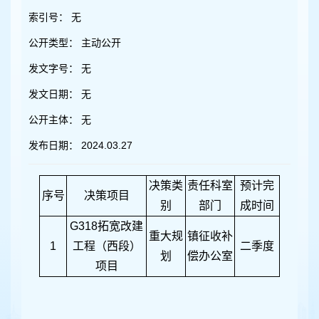
容
区
索引号：
无
域
公开类型：
主动公开
发文字号：
无
发文日期：
无
公开主体：
无
发布日期：
2024.03.27
决策类
责任科室
预计完
序号
决策项目
别
部门
成时间
G318拓宽改建
重大规
镇征收补
1
工程（西段）
二季度
划
偿办公室
项目