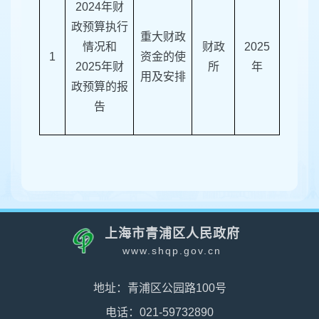
202
4
年财
政预算执行
重大财政
情况和
财政
2025
1
资金的使
202
5
年财
所
年
用及安排
政预算的报
告
上海市青浦区人民政府
www.shqp.gov.cn
地址：青浦区公园路100号
电话：021-59732890