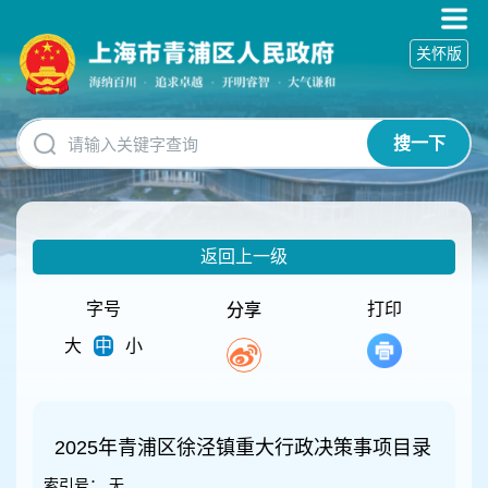
无
障
关怀版
碍
操
作
说
搜一下
明
跳
转
到
网
返回上一级
站
导
航
字号
打印
分享
区
大
中
小
跳
转
到
主
要
2025年青浦区徐泾镇重大行政决策事项目录
内
索引号：
无