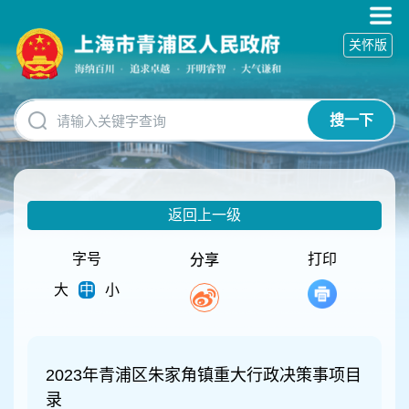
无
障
关怀版
碍
操
作
说
搜一下
明
跳
转
到
网
返回上一级
站
导
航
字号
打印
分享
区
大
中
小
跳
转
到
主
要
2023年青浦区朱家角镇重大行政决策事项目
内
录