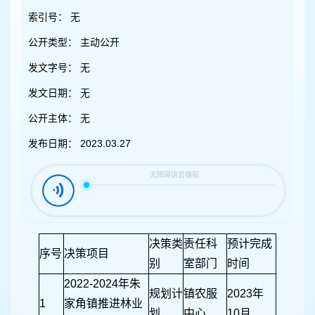
容
区
索引号：
无
域
公开类型：
主动公开
发文字号：
无
发文日期：
无
公开主体：
无
发布日期：
2023.03.27
决策类
责任科
预计完成
序号
决策项目
别
室部门
时间
2022-2024年朱
规划计
镇农服
2023年
1
家角镇推进林业
划
中心
10月