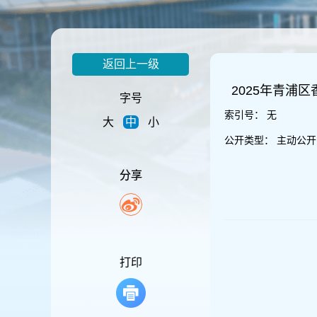
容
区
域
返回上一级
2025年青浦
字号
索引号：
无
大
中
小
公开类型：
主动公开
分享
打印