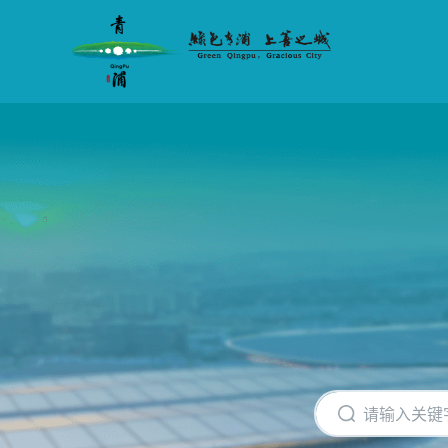
无
障
碍
操
作
说
明
跳
转
到
网
站
导
航
区
跳
转
到
主
要
内