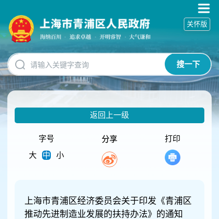
无
障
关怀版
碍
操
作
说
搜一下
明
跳
转
到
网
返回上一级
站
导
航
字号
打印
分享
区
大
中
小
跳
转
到
主
要
上海市青浦区经济委员会关于印发《青浦区
内
推动先进制造业发展的扶持办法》的通知