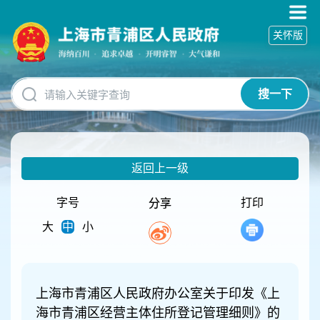
无
障
关怀版
碍
操
作
说
搜一下
明
跳
转
到
网
返回上一级
站
导
航
字号
打印
分享
区
大
中
小
跳
转
到
主
要
上海市青浦区人民政府办公室关于印发《上
内
海市青浦区经营主体住所登记管理细则》的