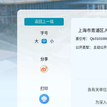
容
区
域
返回上一级
上海市青浦区
字号
索引号：
Qb310100
大
中
小
公开类型：
主动公开
分享
打印
各有关单位
为深入