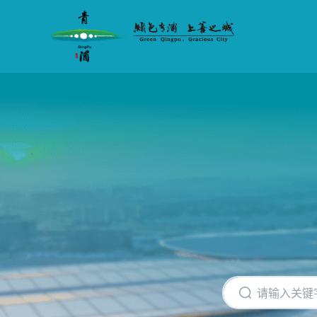
无
障
碍
操
作
说
明
跳
转
到
网
站
导
航
区
跳
转
到
主
要
内