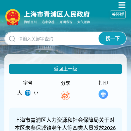
无
障
关怀版
碍
操
作
说
搜一下
明
跳
转
到
网
返回上一级
站
导
航
字号
打印
分享
区
大
中
小
跳
转
到
主
要
上海市青浦区人力资源和社会保障局关于对
内
本区未参保城镇老年人等四类人员发放2026