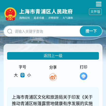
无
障
关怀版
碍
操
作
说
搜一下
明
跳
转
到
网
返回上一级
站
导
航
字号
打印
分享
区
大
中
小
跳
转
到
主
要
上海市青浦区文化和旅游局关于印发《关于
内
推动青浦区帐篷露营地健康有序发展的实施